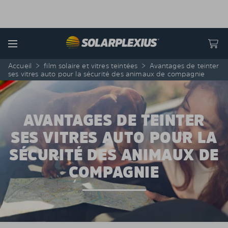
Skip to content
Menu
Accueil
>
film solaire et vitres teintées
>
Avantages de teinter
ses vitres auto pour la sécurité des animaux de compagnie
AVANTAGES DE TEINTER
SES VITRES AUTO POUR LA
SÉCURITÉ DES ANIMAUX DE
COMPAGNIE