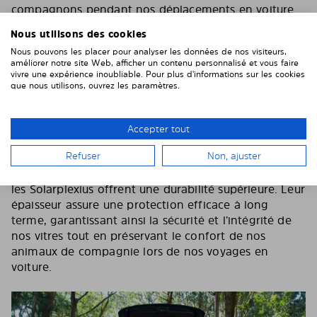
compagnons pendant nos déplacements en voiture.
Il ne faut pas oublier qu’on ne doit pas laisser un
Nous utilisons des cookies
animal de compagnie sans surveillance dans la
Nous pouvons les placer pour analyser les données de nos visiteurs,
voiture.
améliorer notre site Web, afficher un contenu personnalisé et vous faire
vivre une expérience inoubliable. Pour plus d'informations sur les cookies
Solidité et durabilité :
que nous utilisons, ouvrez les paramètres.
Les Solarplexius sont très solides et résistants aux
dommages causés par les griffes des chiens, grâce à
Accepter tout
leur épaisseur et leur métériau robuste.
Refuser
Non, ajuster
Contrairement aux films traditionnels, qui sont plus
fins et plus vulnérables aux rayures et aux déchirures,
les Solarplexius offrent une durabilité supérieure. Leur
épaisseur assure une protection efficace à long
terme, garantissant ainsi la sécurité et l’intégrité de
nos vitres tout en préservant le confort de nos
animaux de compagnie lors de nos voyages en
voiture.