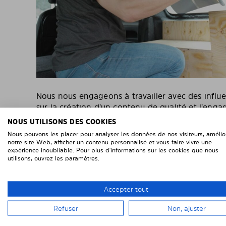
Nous nous engageons à travailler avec des influ
sur la création d’un contenu de qualité et l’eng
Nous recherchons des influenceurs fiables, honn
NOUS UTILISONS DES COOKIES
partager notre mission.
Nous pouvons les placer pour analyser les données de nos visiteurs, amélio
notre site Web, afficher un contenu personnalisé et vous faire vivre une
Si vous souhaitez devenir un influenceur Solarplex
expérience inoubliable. Pour plus d'informations sur les cookies que nous
utilisons, ouvrez les paramètres.
formulaire ci-dessous et nous en dire plus sur vo
tous les liens vers vos comptes de réseaux socia
avoir une meilleure idée de votre contenu et de 
Accepter tout
Nous avons hâte d’avoir de vos nouvelles !
Refuser
Non, ajuster
Merci de votre intérêt pour notre produit de ma