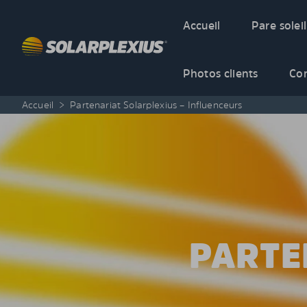
Skip to content
Accueil
Pare soleil
Photos clients
Co
Accueil
>
Partenariat Solarplexius – Influenceurs
PARTE