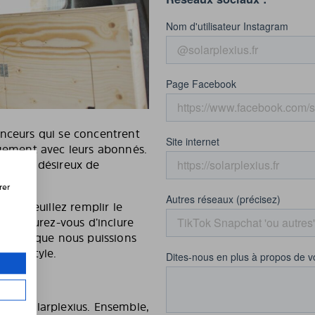
enceurs qui se concentrent
agement avec leurs abonnés.
êtes et désireux de
rer
ius, veuillez remplir le
us. Assurez-vous d’inclure
ux afin que nous puissions
votre style.
rque Solarplexius. Ensemble,