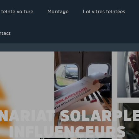
 teinté voiture
Montage
Loi vitres teintées
ntact
NARIAT SOLARPLE
INFLUENCEURS