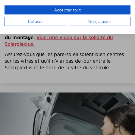
Suivant le modèle de voiture et le type de vitre, il faut
Accepter tout
plier le Solarplexius pour pouvoir l’insérer entre la
vitre et l’entourage de vitre.
Refuser
Non, ajuster
Si besoin, le plier aussi fortement que nécessaire lors
du montage.
Voici une vidéo sur la solidité du
Solarplexius.
Assurez-vous que les pare-soleil soient bien centrés
sur les vitres et qu’il n’y ai pas de jour entre le
Solarplexius et le bord de la vitre du véhicule.