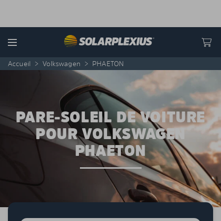
Skip to content
Menu
Accueil
>
Volkswagen
>
PHAETON
PARE-SOLEIL DE VOITURE
POUR VOLKSWAGEN
PHAETON