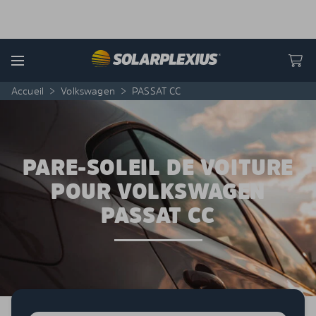
Skip to content
Menu
Accueil
>
Volkswagen
>
PASSAT CC
PARE-SOLEIL DE VOITURE
POUR VOLKSWAGEN
PASSAT CC