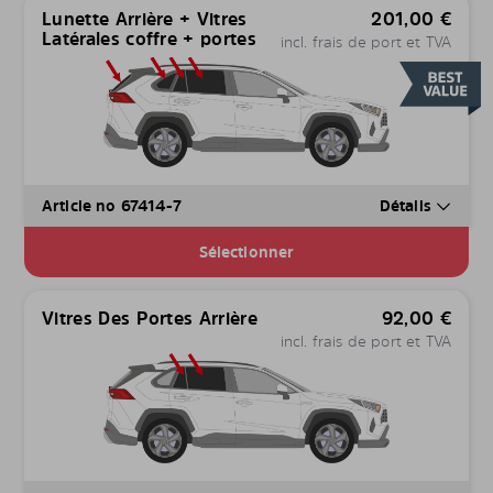
Lunette Arrière + Vitres
201,00
€
Latérales coffre + portes
incl. frais de port et TVA
Article no 67414-7
Détails
Sélectionner
Vitres Des Portes Arrière
92,00
€
incl. frais de port et TVA