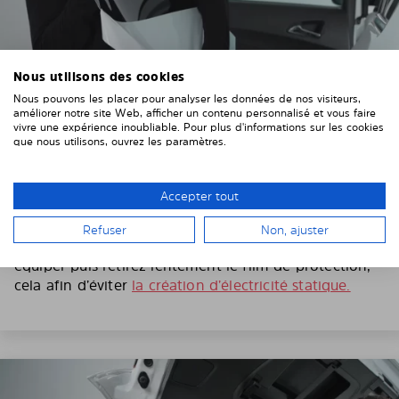
Nous utilisons des cookies
Nous pouvons les placer pour analyser les données de nos visiteurs,
améliorer notre site Web, afficher un contenu personnalisé et vous faire
vivre une expérience inoubliable. Pour plus d'informations sur les cookies
3. RETIREZ LE FILM DE PROTECTION
que nous utilisons, ouvrez les paramètres.
Munissez-vous des gants inclus dans le colis, qui vous
permettront d’éviter les traces de doigts sur le filtre
Accepter tout
solaire Solarplexius prédécoupé.
Refuser
Non, ajuster
Choisissez la première vitre que vous souhaitez
équiper puis retirez lentement le film de protection,
cela afin d’éviter
la création d’électricité statique.