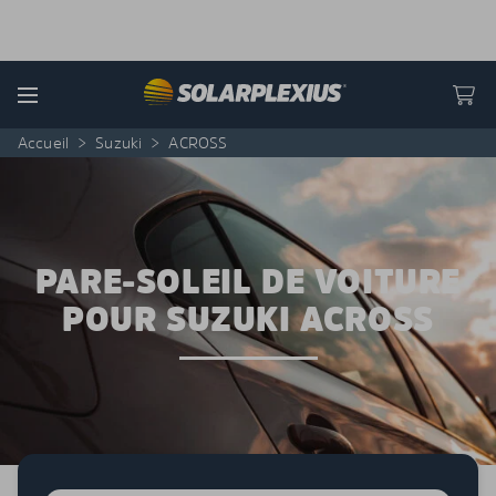
Skip to content
Menu
Accueil
>
Suzuki
>
ACROSS
PARE-SOLEIL DE VOITURE
POUR SUZUKI ACROSS