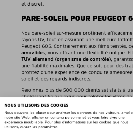
et discret.
PARE-SOLEIL POUR PEUGEOT 
Nos pare-soleil sur-mesure protègent efficacemen
rayons UV, tout en assurant une meilleure intimité
Peugeot 605. Contrairement aux films teintés, c
amovibles
, vous offrant une flexibilité unique. El
TÜV allemand (organisme de contrôle)
, garantis
une fiabilité maximales. Que ce soit pour des traj
profitez d’une expérience de conduite améliorée
soleil et des regards indiscrets.
Rejoignez plus de 500 000 clients satisfaits à tr
choisissant Solarplexius pour teinter les vitres 
solution pratique, élégante et sur-mesure pour u
NOUS UTILISONS DES COOKIES
Nous pouvons les placer pour analyser les données de nos visiteurs, amélio
notre site Web, afficher un contenu personnalisé et vous faire vivre une
expérience inoubliable. Pour plus d'informations sur les cookies que nous
utilisons, ouvrez les paramètres.