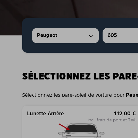
Peugeot
605
SÉLECTIONNEZ LES PARE
Sélectionnez les pare-soleil de voiture pour
Peug
Lunette Arrière
112,00
€
incl. frais de port et TVA