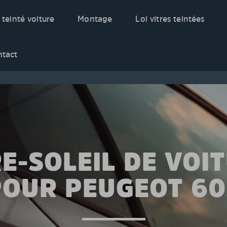
 teinté voiture
Montage
Loi vitres teintées
ntact
E-SOLEIL DE VOI
POUR PEUGEOT 60