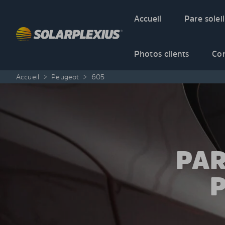
Skip to content
Accueil
Pare soleil
Photos clients
Co
Accueil
>
Peugeot
>
605
PAR