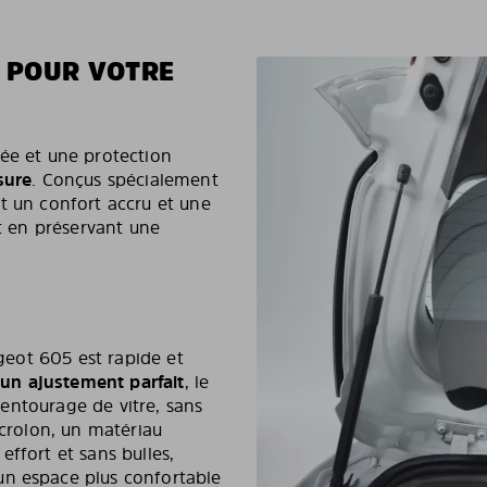
E POUR VOTRE
uée et une protection
sure
. Conçus spécialement
t un confort accru et une
ut en préservant une
ugeot 605 est rapide et
s un ajustement parfait
, le
l’entourage de vitre, sans
acrolon, un matériau
ffort et sans bulles,
un espace plus confortable