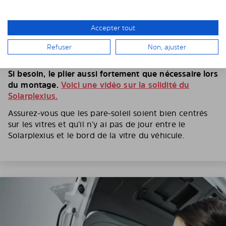
5. PLIEZ LE PARE-SOLEIL SANS HÉSITER
Accepter tout
Suivant le modèle de voiture et le type de vitre, il faut
plier le Solarplexius pour pouvoir l’insérer entre la
Refuser
Non, ajuster
vitre et l’entourage de vitre.
Si besoin, le plier aussi fortement que nécessaire lors
du montage.
Voici une vidéo sur la solidité du
Solarplexius.
Assurez-vous que les pare-soleil soient bien centrés
sur les vitres et qu’il n’y ai pas de jour entre le
Solarplexius et le bord de la vitre du véhicule.