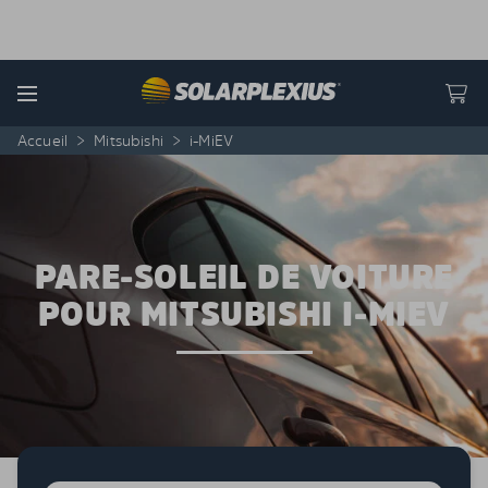
Skip to content
Menu
Accueil
>
Mitsubishi
>
i-MiEV
PARE-SOLEIL DE VOITURE
POUR MITSUBISHI I-MIEV