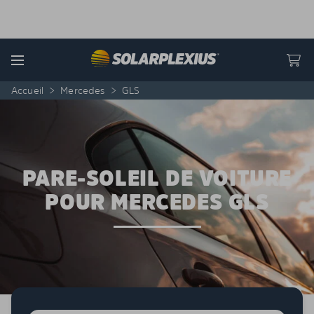
Skip to content
Menu
Accueil
>
Mercedes
>
GLS
PARE-SOLEIL DE VOITURE
POUR MERCEDES GLS