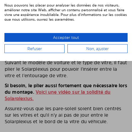
Nous pouvons les placer pour analyser les données de nos visiteurs,
améliorer notre site Web, afficher un contenu personnalisé et vous faire
vivre une expérience inoubliable. Pour plus d'informations sur les cookies
que nous utilisons, ouvrez les paramètres.
Accepter tout
Refuser
Non, ajuster
5. PLIEZ LE PARE-SOLEIL SANS HÉSITER
Suivant le modèle de voiture et le type de vitre, il faut
plier le Solarplexius pour pouvoir l’insérer entre la
vitre et l’entourage de vitre.
Si besoin, le plier aussi fortement que nécessaire lors
du montage.
Voici une vidéo sur la solidité du
Solarplexius.
Assurez-vous que les pare-soleil soient bien centrés
sur les vitres et qu’il n’y ai pas de jour entre le
Solarplexius et le bord de la vitre du véhicule.