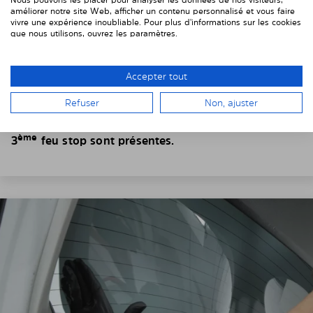
Nous pouvons les placer pour analyser les données de nos visiteurs,
améliorer notre site Web, afficher un contenu personnalisé et vous faire
4. PLACER LE PARE-SOLEIL
vivre une expérience inoubliable. Pour plus d'informations sur les cookies
que nous utilisons, ouvrez les paramètres.
Insérez le pare-soleil Solarplexius entre
la vitre et la
garniture de vitre (qui est en plastique, joint ou tôle
Accepter tout
suivant votre voiture).
Refuser
Non, ajuster
Sur certains véhicules, des découpes pour les
connecteurs de dégivrage, moteur d’essuie-glace ou
ème
3
feu stop sont présentes.