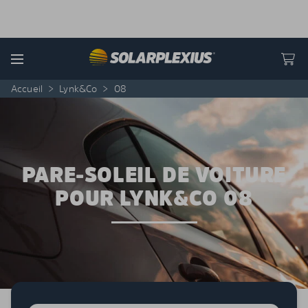
Skip to content
Menu
Accueil
>
Lynk&Co
>
08
PARE-SOLEIL DE VOITURE
POUR LYNK&CO 08