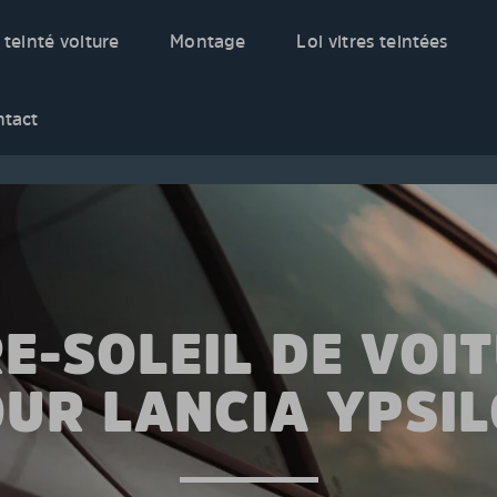
 teinté voiture
Montage
Loi vitres teintées
ntact
E-SOLEIL DE VOI
UR LANCIA YPSI