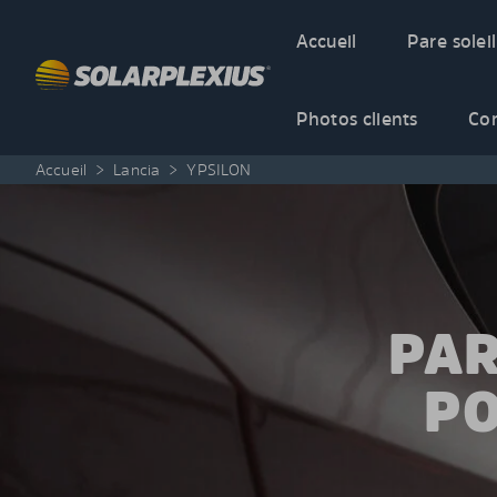
Skip to content
Accueil
Pare soleil
Photos clients
Co
Accueil
>
Lancia
>
YPSILON
PAR
PO