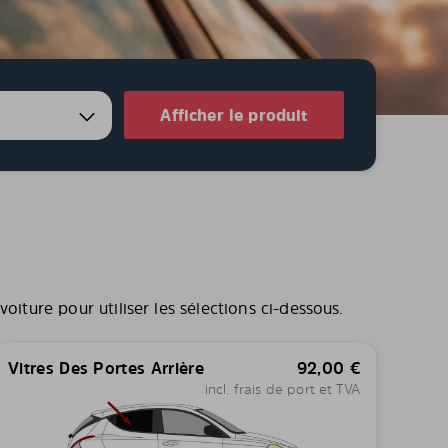
Afficher le produit
iture pour utiliser les sélections ci-dessous.
Vitres Des Portes Arrière
92,00
€
incl. frais de port et TVA