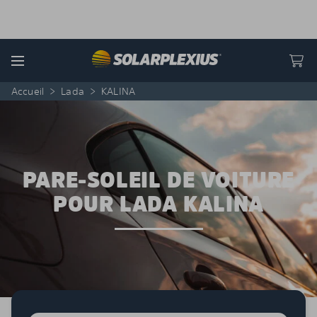
Skip to content
Menu
Accueil
>
Lada
>
KALINA
PARE-SOLEIL DE VOITURE
POUR LADA KALINA