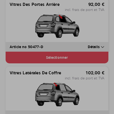
Vitres Des Portes Arrière
92,00
€
incl. frais de port et TVA
Article no 50477-D
Détails
Sélectionner
Vitres Latérales De Coffre
102,00
€
incl. frais de port et TVA