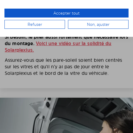
5. PLIEZ LE PARE-SOLEIL SANS HÉSITER
Accepter tout
Suivant le modèle de voiture et le type de vitre, il faut
plier le Solarplexius pour pouvoir l’insérer entre la
Refuser
Non, ajuster
vitre et l’entourage de vitre.
Si besoin, le plier aussi fortement que nécessaire lors
du montage.
Voici une vidéo sur la solidité du
Solarplexius.
Assurez-vous que les pare-soleil soient bien centrés
sur les vitres et qu’il n’y ai pas de jour entre le
Solarplexius et le bord de la vitre du véhicule.