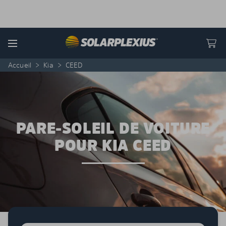
Skip to content
Menu
Accueil
>
Kia
>
CEED
PARE-SOLEIL DE VOITURE
POUR KIA CEED