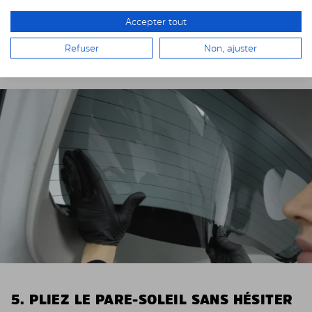
connecteurs de dégivrage, moteur d’essuie-glace ou
Accepter tout
ème
3
feu stop sont présentes.
Refuser
Non, ajuster
5. PLIEZ LE PARE-SOLEIL SANS HÉSITER