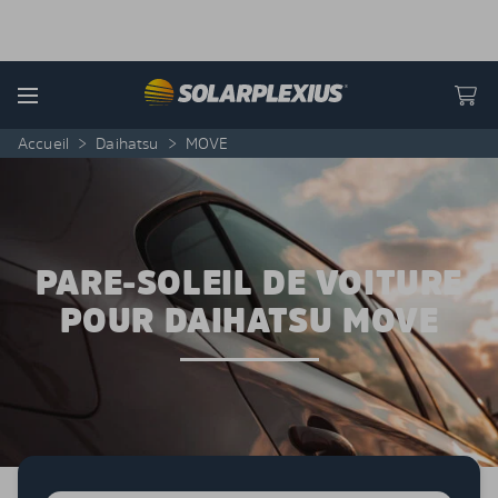
Skip to content
Menu
Accueil
>
Daihatsu
>
MOVE
PARE-SOLEIL DE VOITURE
POUR DAIHATSU MOVE