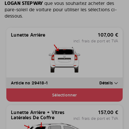
LOGAN STEPWAY
que vous souhaitez acheter des
pare-soleil de voiture pour utiliser les sélections ci-
dessous.
Lunette Arrière
107,00
€
incl. frais de port et TVA
Article no 29418-1
Détails
Sélectionner
Lunette Arrière + Vitres
157,00
€
Latérales De Coffre
incl. frais de port et TVA