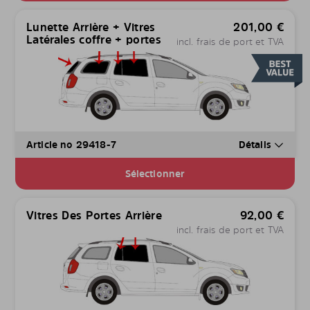
Lunette Arrière + Vitres
201,00
€
Latérales coffre + portes
incl. frais de port et TVA
Article no 29418-7
Détails
Sélectionner
Vitres Des Portes Arrière
92,00
€
incl. frais de port et TVA