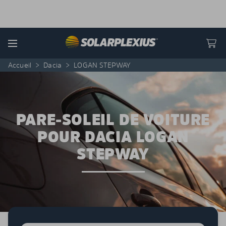
Skip to content
Menu
Accueil
>
Dacia
>
LOGAN STEPWAY
PARE-SOLEIL DE VOITURE
POUR DACIA LOGAN
STEPWAY