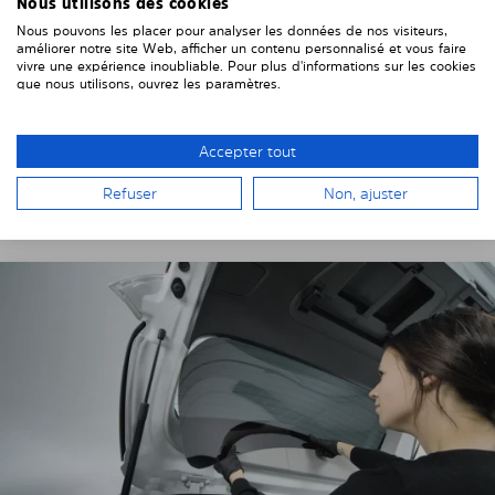
Nous utilisons des cookies
Nous pouvons les placer pour analyser les données de nos visiteurs,
Munissez-vous des gants inclus dans le colis, qui vous
améliorer notre site Web, afficher un contenu personnalisé et vous faire
permettront d’éviter les traces de doigts sur le filtre
vivre une expérience inoubliable. Pour plus d'informations sur les cookies
solaire Solarplexius prédécoupé.
que nous utilisons, ouvrez les paramètres.
Choisissez la première vitre que vous souhaitez
équiper puis retirez lentement le film de protection,
Accepter tout
cela afin d’éviter
la création d’électricité statique.
Refuser
Non, ajuster