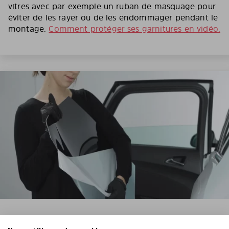
vitres avec par exemple un ruban de masquage pour
éviter de les rayer ou de les endommager pendant le
montage.
Comment protéger ses garnitures en vidéo.
3. RETIREZ LE FILM DE PROTECTION