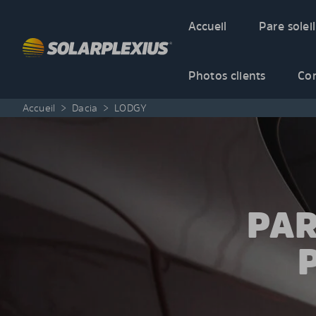
Skip to content
Accueil
Pare soleil
Photos clients
Co
Accueil
>
Dacia
>
LODGY
PAR