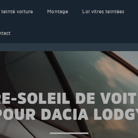
 teinté voiture
Montage
Loi vitres teintées
ntact
E-SOLEIL DE VOI
POUR DACIA LODG