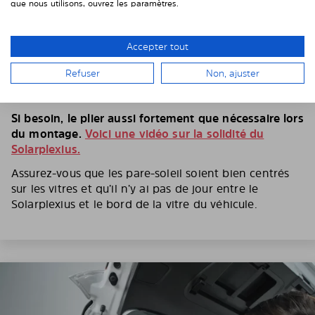
que nous utilisons, ouvrez les paramètres.
5. PLIEZ LE PARE-SOLEIL SANS HÉSITER
Accepter tout
Suivant le modèle de voiture et le type de vitre, il faut
Refuser
Non, ajuster
plier le Solarplexius pour pouvoir l’insérer entre la
vitre et l’entourage de vitre.
Si besoin, le plier aussi fortement que nécessaire lors
du montage.
Voici une vidéo sur la solidité du
Solarplexius.
Assurez-vous que les pare-soleil soient bien centrés
sur les vitres et qu’il n’y ai pas de jour entre le
Solarplexius et le bord de la vitre du véhicule.