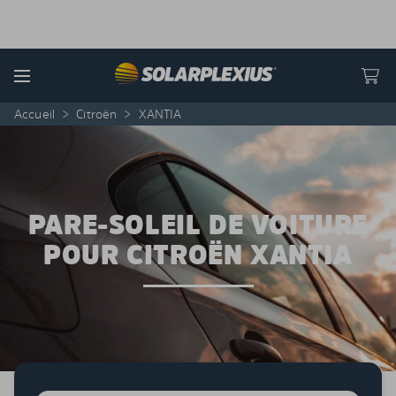
Skip to content
Menu
Accueil
>
Citroën
>
XANTIA
PARE-SOLEIL DE VOITURE
POUR CITROËN XANTIA