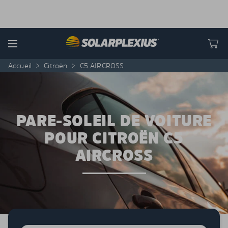
Skip to content
Menu
Accueil
>
Citroën
>
C5 AIRCROSS
PARE-SOLEIL DE VOITURE
POUR CITROËN C5
AIRCROSS