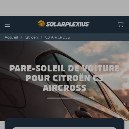
Skip to content
Menu
Accueil
>
Citroën
>
C3 AIRCROSS
PARE-SOLEIL DE VOITURE
POUR CITROËN C3
AIRCROSS